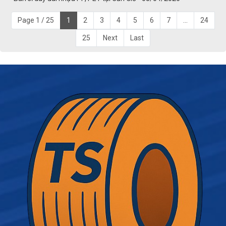
Page 1 / 25
1
2
3
4
5
6
7
...
24
25
Next
Last