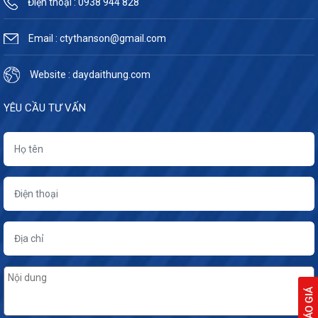
Điện thoại : 0938 944 828
Email : ctythanson@gmail.com
Website : daydaithung.com
YÊU CẦU TƯ VẤN