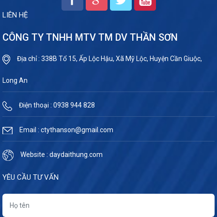
LIÊN HỆ
CÔNG TY TNHH MTV TM DV THẦN SƠN
Địa chỉ : 338B Tổ 15, Ấp Lộc Hậu, Xã Mỹ Lộc, Huyện Cần Giuộc,
Long An
Điện thoại : 0938 944 828
Email : ctythanson@gmail.com
Website : daydaithung.com
YÊU CẦU TƯ VẤN