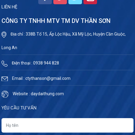
LIÊN HỆ
CÔNG TY TNHH MTV TM DV THẦN SƠN
Địa chỉ : 338B Tổ 15, Ấp Lộc Hậu, Xã Mỹ Lộc, Huyện Cần Giuộc,
Long An
Điện thoại : 0938 944 828
Email : ctythanson@gmail.com
Website : daydaithung.com
YÊU CẦU TƯ VẤN