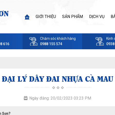
GIỚI THIỆU
SẢN PHẨM
DỊCH VỤ
B
Chăm sóc khách hàng
Kinh 
98 616
0988 155 574
0938
ĐẠI LÝ DÂY ĐAI NHỰA CÀ MAU
Ngày đăng: 20/02/2023 03:23 PM
ần Sơn?