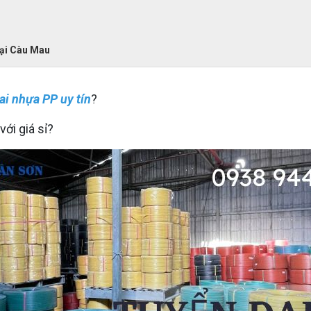
tại Càu Mau
đai nhựa PP uy tín
?
với giá sỉ?