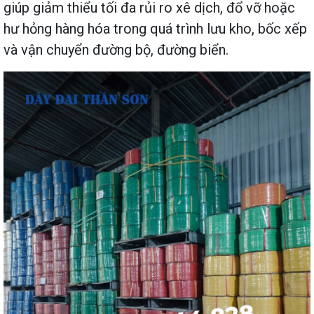
giúp giảm thiểu tối đa rủi ro xê dịch, đổ vỡ hoặc
hư hỏng hàng hóa trong quá trình lưu kho, bốc xếp
và vận chuyển đường bộ, đường biển.